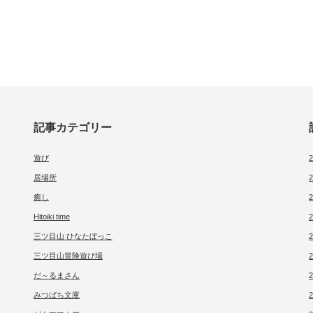
記事カテゴリー
遊び
居場所
癒し
Hitoiki time
三ツ目山 ひなたぼっこ
三ツ目山冒険遊び場
だ～るまさん
みつばち文庫