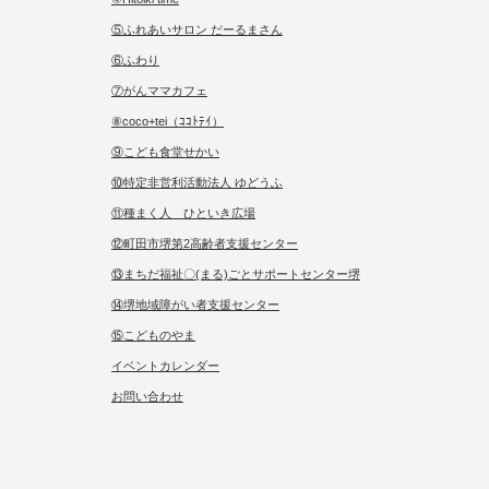
⑤ふれあいサロン だーるまさん
⑥ふわり
⑦がんママカフェ
⑧coco+tei（ｺｺﾄﾃｲ）
⑨こども食堂せかい
⑩特定非営利活動法人 ゆどうふ
⑪種まく人 ひといき広場
⑫町田市堺第2高齢者支援センター
⑬まちだ福祉〇(まる)ごとサポートセンター堺
⑭堺地域障がい者支援センター
⑮こどものやま
イベントカレンダー
お問い合わせ