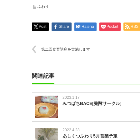
ふわり
Post
Share
Hatena
Pocket
RSS
第二回食育講座を実施します
関連記事
2023.1.17
みつばちBACE[発酵サークル]
2022.4.28
あしくつふわり5月営業予定