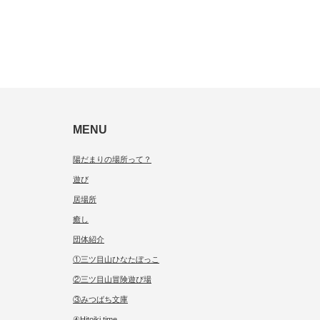
MENU
陽だまりの場所って？
遊び
居場所
癒し
団体紹介
①三ツ目山ひなたぼっこ
②三ツ目山冒険遊び場
③みつばち文庫
④Hitoiki time