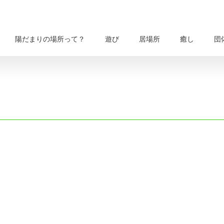
陽だまりの場所って？
遊び
居場所
癒し
団