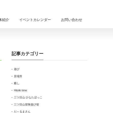
体紹介
イベントカレンダー
お問い合わせ
記事カテゴリー
遊び
居場所
癒し
Hitoiki time
三ツ目山 ひなたぼっこ
三ツ目山冒険遊び場
だ～るまさん