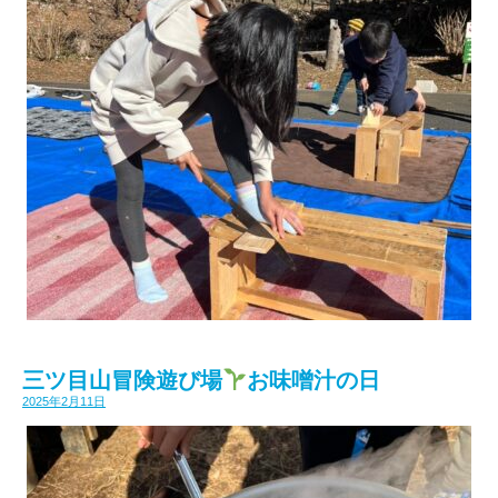
三ツ目山冒険遊び場
お味噌汁の日
2025年2月11日