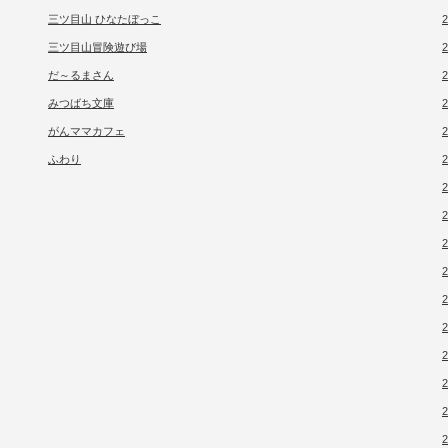
三ツ目山 ひなたぼっこ
三ツ目山冒険遊び場
だ～るまさん
みつばち文庫
がんママカフェ
ふわり