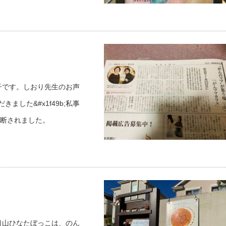
子です。しおり先生のお声
ました&#x1f49b;私事
診断されました。
目山ひなたぼっこは、のん