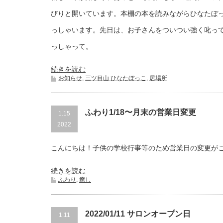
びりと開いています。本棚の本を読みながらひなたぼ
っしゃいます。先日は、お子さんをついつい強く叱っ
っしゃって。
続きを読む
お知らせ
,
三ツ目山 ひなたぼっこ
,
居場所
ふわり1/18〜月末の営業日変更
1.15
2022
こんにちは！子供の学校行事等のため営業日の変更が
続きを読む
ふわり
,
癒し
2022/01/11 サロンオープン日
1.11