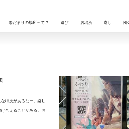
陽だまりの場所って？
遊び
居場所
癒し
団
刺
んな特技があるなー。楽し
助け合えることがある。お