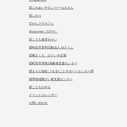
⑤ふれあいサロン だーるまさん
⑥ふわり
⑦がんママカフェ
⑧coco+tei（ｺｺﾄﾃｲ）
⑨こども食堂せかい
⑩特定非営利活動法人 ゆどうふ
⑪種まく人 ひといき広場
⑫町田市堺第2高齢者支援センター
⑬まちだ福祉〇(まる)ごとサポートセンター堺
⑭堺地域障がい者支援センター
⑮こどものやま
イベントカレンダー
お問い合わせ