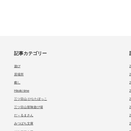
記事カテゴリー
遊び
居場所
癒し
Hitoiki time
三ツ目山 ひなたぼっこ
三ツ目山冒険遊び場
だ～るまさん
みつばち文庫