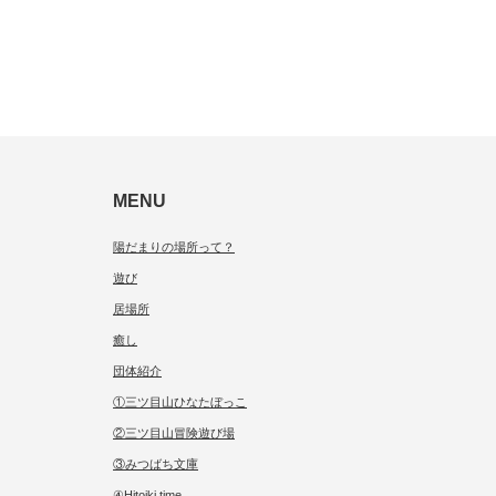
MENU
陽だまりの場所って？
遊び
居場所
癒し
団体紹介
①三ツ目山ひなたぼっこ
②三ツ目山冒険遊び場
③みつばち文庫
④Hitoiki time