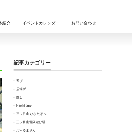
体紹介
イベントカレンダー
お問い合わせ
記事カテゴリー
遊び
居場所
癒し
Hitoiki time
三ツ目山 ひなたぼっこ
三ツ目山冒険遊び場
だ～るまさん