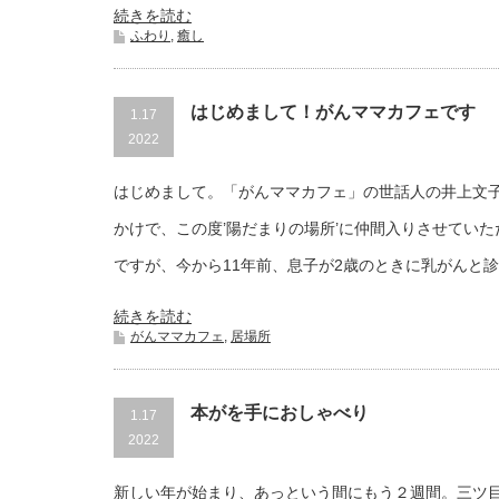
続きを読む
ふわり
,
癒し
はじめまして！がんママカフェです
1.17
2022
はじめまして。「がんママカフェ」の世話人の井上文
かけで、この度’陽だまりの場所’に仲間入りさせていただき
ですが、今から11年前、息子が2歳のときに乳がんと
続きを読む
がんママカフェ
,
居場所
本がを手におしゃべり
1.17
2022
新しい年が始まり、あっという間にもう２週間。三ツ