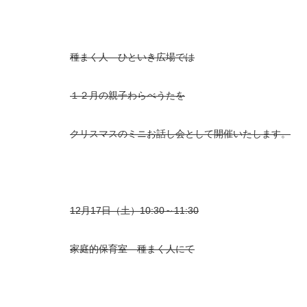
種まく人 ひといき広場では
１２月の親子わらべうたを
クリスマスのミニお話し会として開催いたします。
12月17日（土）10:30～11:30
家庭的保育室 種まく人にて