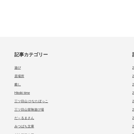
記事カテゴリー
遊び
居場所
癒し
Hitoiki time
三ツ目山 ひなたぼっこ
三ツ目山冒険遊び場
だ～るまさん
みつばち文庫