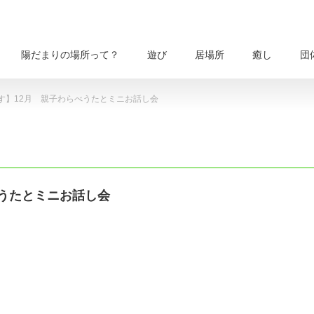
陽だまりの場所って？
遊び
居場所
癒し
団
す】12月 親子わらべうたとミニお話し会
べうたとミニお話し会