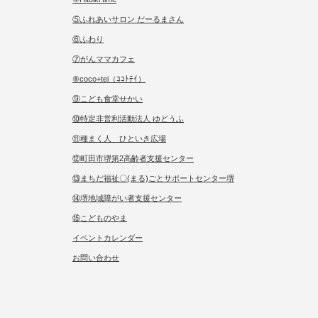
⑤ふれあいサロン だーるまさん
⑥ふわり
⑦がんママカフェ
⑧coco+tei（ｺｺﾄﾃｲ）
⑨こども食堂せかい
⑩特定非営利活動法人 ゆどうふ
⑪種まく人 ひといき広場
⑫町田市堺第2高齢者支援センター
⑬まちだ福祉〇(まる)ごとサポートセンター堺
⑭堺地域障がい者支援センター
⑮こどものやま
イベントカレンダー
お問い合わせ