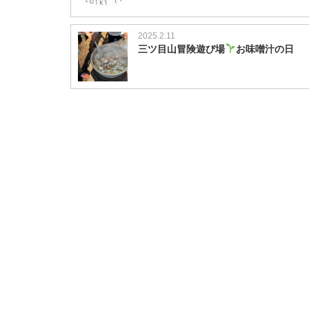
2025.2.11
三ツ目山冒険遊び場
お味噌汁の日