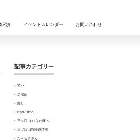
体紹介
イベントカレンダー
お問い合わせ
記事カテゴリー
遊び
居場所
癒し
Hitoiki time
三ツ目山 ひなたぼっこ
三ツ目山冒険遊び場
だ～るまさん