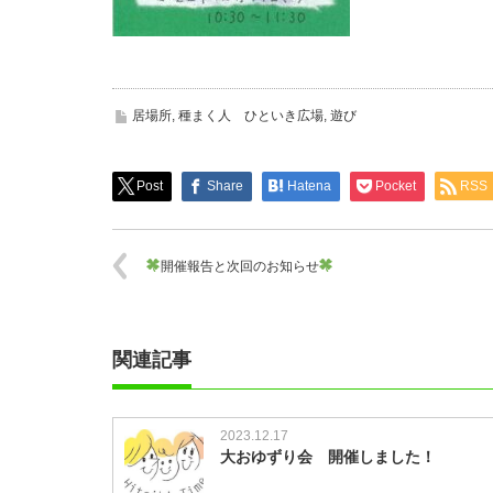
居場所
,
種まく人 ひといき広場
,
遊び
Post
Share
Hatena
Pocket
RSS
開催報告と次回のお知らせ
関連記事
2023.12.17
大おゆずり会 開催しました！