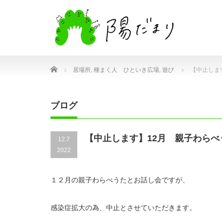
Home
居場所
,
種まく人 ひといき広場
,
遊び
【中止しま
ブログ
【中止します】12月 親子わら
12.7
2022
１２月の親子わらべうたとお話し会ですが、
感染症拡大の為、中止とさせていただきます。