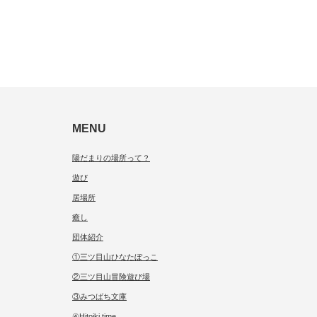
MENU
陽だまりの場所って？
遊び
居場所
癒し
団体紹介
①三ツ目山ひなたぼっこ
②三ツ目山冒険遊び場
③みつばち文庫
④Hitoiki time