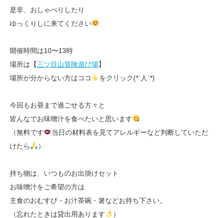
是非、おしゃべりしたり
ゆっくりしに来てください
開催時間は10〜13時
場所は【
三ツ目山冒険遊び場
】
場所が分からない方はココ
をクリック(*´人`*)
今回もお昼まで過ごせる方々と
皆んなでお味噌汁を食べたいと思います
（無料です
当日の材料表を見てアレルギーなど判断していただ
けたら
）
持ち物は、いつものお出掛けセット
お味噌汁をご希望の方は
主食のおむすび・お汁茶碗・箸などお持ち下さい。
（忘れたときは貸出用あります
）