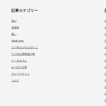
記事カテゴリー
遊び
居場所
癒し
Hitoiki time
三ツ目山 ひなたぼっこ
三ツ目山冒険遊び場
だ～るまさん
みつばち文庫
がんママカフェ
ふわり