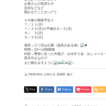
お母さんの気持ちや
近況などなど
聞かせてください(^^)
☺︎
今後の開催予定
☺︎
７／１１(月)
７／２５(月)※予備日８／５(月)
９／ ５(月)
９／２６(月)
場所→三ツ目山公園（遊具のある側）
時間→10〜13時開催
内容→季節に合った外遊び・おゆずり会・おしゃべり
雨天中止なので
また晴れますように
Hitoiki time
,
お知らせ
,
居場所
,
遊び
Post
Share
Hatena
Pocket
RSS