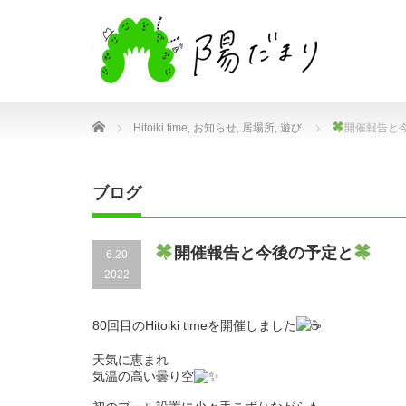
Home
Hitoiki time
,
お知らせ
,
居場所
,
遊び
開催報告と
ブログ
開催報告と今後の予定と
6.20
2022
80回目のHitoiki timeを開催しました
天気に恵まれ
気温の高い曇り空