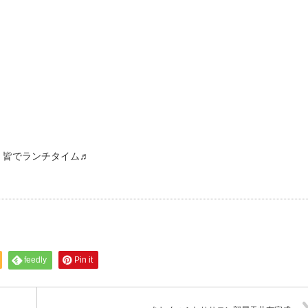
・皆でランチタイム♬
feedly
Pin it