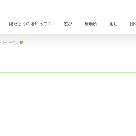
陽だまりの場所って？
遊び
居場所
癒し
団
今後の予定と