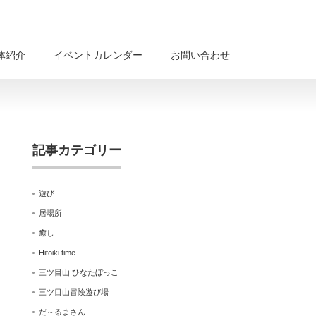
体紹介
イベントカレンダー
お問い合わせ
記事カテゴリー
遊び
居場所
癒し
Hitoiki time
三ツ目山 ひなたぼっこ
三ツ目山冒険遊び場
だ～るまさん