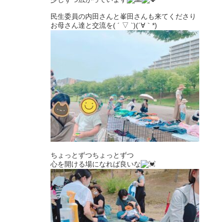
民生委員の内田さんと峯田さんも来てくださり
お母さん達と交流を( ´ ▽ `)(´∀｀*)
ちょっとずつちょっとずつ
心を開ける場になれば良いな