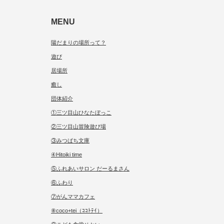
MENU
陽だまりの場所って？
遊び
居場所
癒し
団体紹介
①三ツ目山ひなたぼっこ
②三ツ目山冒険遊び場
③みつばち文庫
④Hitoiki time
⑤ふれあいサロン だーるまさん
⑥ふわり
⑦がんママカフェ
⑧coco+tei（ｺｺﾄﾃｲ）